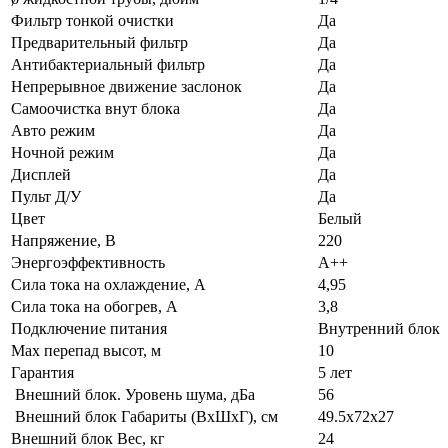
Фильтр тонкой очистки
Да
Предварительный фильтр
Да
Антибактериальный фильтр
Да
Непрерывное движение заслонок
Да
Самоочистка внут блока
Да
Авто режим
Да
Ночной режим
Да
Дисплей
Да
Пульт Д/У
Да
Цвет
Белый
Напряжение, В
220
Энергоэффективность
А++
Сила тока на охлаждение, А
4,95
Сила тока на обогрев, А
3,8
Подключение питания
Внутренний блок
Max перепад высот, м
10
Гарантия
5 лет
Внешний блок. Уровень шума, дБа
56
Внешний блок Габариты (ВхШхГ), см
49.5x72x27
Внешний блок Вес, кг
24