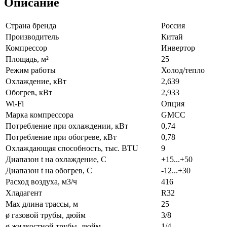
Описание
Страна бренда
Россия
Производитель
Китай
Компрессор
Инвертор
Площадь, м²
25
Режим работы
Холод/тепло
Охлаждение, кВт
2,639
Обогрев, кВт
2,933
Wi-Fi
Опция
Марка компрессора
GMCC
Потребление при охлаждении, кВт
0,74
Потребление при обогреве, кВт
0,78
Охлаждающая способность, тыс. BTU
9
Диапазон t на охлаждение, С
+15...+50
Диапазон t на обогрев, С
-12...+30
Расход воздуха, м3/ч
416
Хладагент
R32
Max длина трассы, м
25
ø газовой трубы, дюйм
3/8
ø жидкостной трубы, дюйм
1/4