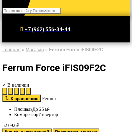
Search
+7 (962) 556-34-44
Главная
»
Магазин
»
Ferrum Force iFIS09F2С
Ferrum Force iFIS09F2С
✓ В наличии
К сравнению
Ferrum
Площадь
До 25 м²
Компрессор
Инвертор
52 092
₽
Купить с установкой
Рассчитать монтаж