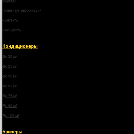
Новости
Полезная информация
Контакты
Как купить
Кондиционеры
До 20 м²
До 25 м²
До 35 м²
До 53 м²
До 75 м²
До 90 м²
До 108 м²
Бризеры