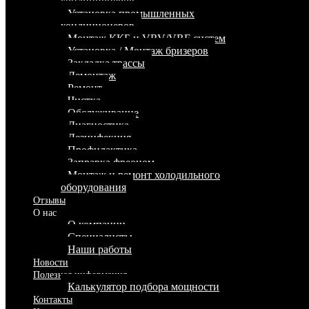
кондиционеров
Установка промышленных
кондиционеров
Монтаж ККБ и VRV/VRF систем
Установка / Монтаж бризеров
Закладка трассы
Демонтаж
Ремонт
Чистка
Обслуживание
Диагностика
Дезинфекция
Профилактика
Заправка фреоном
Монтаж и ремонт холодильного
оборудования
Отзывы
О нас
О компании
Специалисты
Наши работы
Новости
Полезная информация
Калькулятор подбора мощности
Контакты