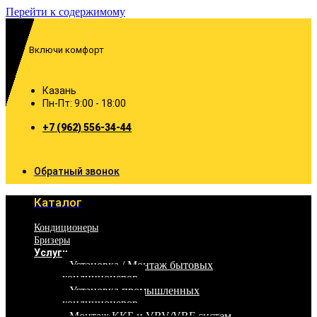
Перейти к содержимому
Включи комфорт
Казань
Пн-Пт: 9:00 - 18:00
+7 (962) 556-34-44
Обратный звонок
Каталог
Кондиционеры
Бризеры
Услуги
Установка / Монтаж бытовых
кондиционеров
Установка промышленных
кондиционеров
Монтаж ККБ и VRV/VRF систем