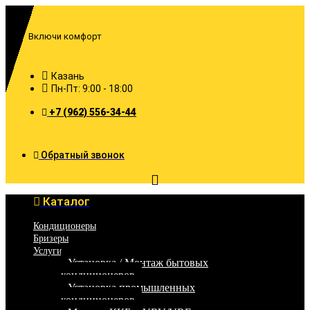
Перейти
к
содержимому
Включи комфорт
Казань
Пн-Пт: 9:00 - 18:00
+7 (962) 556-34-44
Обратный звонок
Каталог
Кондиционеры
Бризеры
Услуги
Установка / Монтаж бытовых
кондиционеров
Установка промышленных
кондиционеров