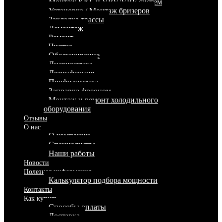
Монтаж ККБ и VRV/VRF систем
Установка / Монтаж бризеров
Закладка трассы
Демонтаж
Ремонт
Чистка
Обслуживание
Диагностика
Дезинфекция
Профилактика
Заправка фреоном
Монтаж и ремонт холодильного
оборудования
Отзывы
О нас
О компании
Специалисты
Наши работы
Новости
Полезная информация
Калькулятор подбора мощности
Контакты
Как купить
Способы оплаты
Доставка