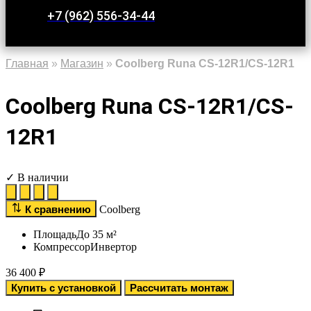
+7 (962) 556-34-44
Главная
»
Магазин
»
Coolberg Runa CS-12R1/CS-12R1
Coolberg Runa CS-12R1/CS-
12R1
✓ В наличии
К сравнению
Coolberg
Площадь
До 35 м²
Компрессор
Инвертор
36 400
₽
Купить с установкой
Рассчитать монтаж