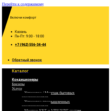
Перейти к содержимому
Включи комфорт
Казань
Пн-Пт: 9:00 - 18:00
+7 (962) 556-34-44
Обратный звонок
Каталог
Кондиционеры
Бризеры
Услуги
Установка / Монтаж бытовых
кондиционеров
Установка промышленных
кондиционеров
Монтаж ККБ и VRV/VRF систем