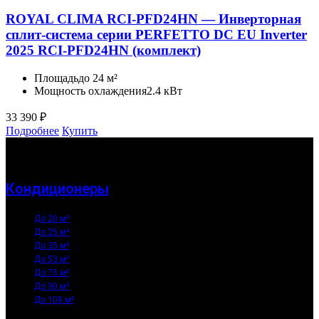
ROYAL CLIMA RCI-PFD24HN — Инверторная
сплит-система серии PERFETTO DC EU Inverter
2025 RCI-PFD24HN (комплект)
Площадь
до 24 м²
Мощность охлаждения
2.4 кВт
33 390
₽
Подробнее
Купить
Кондиционеры
До 20 м²
До 25 м²
До 35 м²
До 53 м²
До 75 м²
До 90 м²
До 108 м²