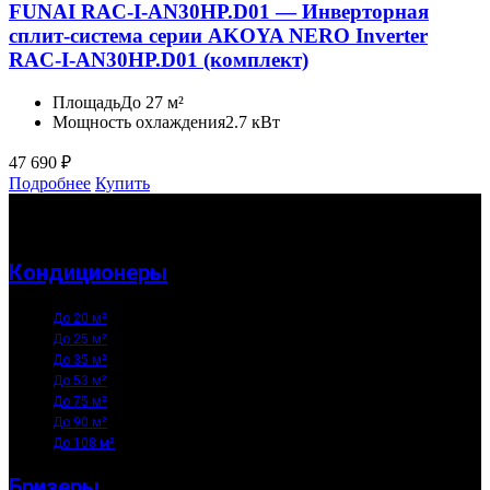
FUNAI RAC-I-AN30HP.D01 — Инверторная
сплит-система серии AKOYA NERO Inverter
RAC-I-AN30HP.D01 (комплект)
Площадь
До 27 м²
Мощность охлаждения
2.7 кВт
47 690
₽
Подробнее
Купить
Кондиционеры
До 20 м²
До 25 м²
До 35 м²
До 53 м²
До 75 м²
До 90 м²
До 108 м²
Бризеры