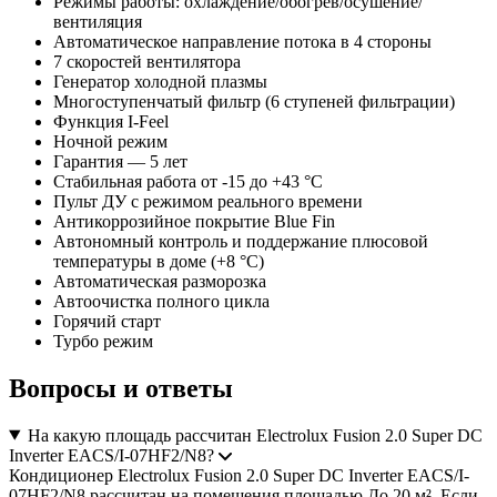
Режимы работы: охлаждение/обогрев/осушение/
вентиляция
Автоматическое направление потока в 4 стороны
7 скоростей вентилятора
Генератор холодной плазмы
Многоступенчатый фильтр (6 ступеней фильтрации)
Функция I-Feel
Ночной режим
Гарантия — 5 лет
Стабильная работа от -15 до +43 °C
Пульт ДУ с режимом реального времени
Антикоррозийное покрытие Blue Fin
Автономный контроль и поддержание плюсовой
температуры в доме (+8 °C)
Автоматическая разморозка
Автоочистка полного цикла
Горячий старт
Турбо режим
Вопросы и ответы
На какую площадь рассчитан Electrolux Fusion 2.0 Super DC
Inverter EACS/I-07HF2/N8?
Кондиционер Electrolux Fusion 2.0 Super DC Inverter EACS/I-
07HF2/N8 рассчитан на помещения площадью До 20 м². Если