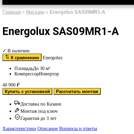
Главная
»
Магазин
»
Energolux SAS09MR1-A
Energolux SAS09MR1-A
✓ В наличии
К сравнению
Energolux
Площадь
До 30 м²
Компрессор
Инвертор
40 900
₽
Купить с установкой
Рассчитать монтаж
Доставка по Казани
Монтаж под ключ
Гарантия до 3 лет
Характеристики
Описание
Вопросы и ответы