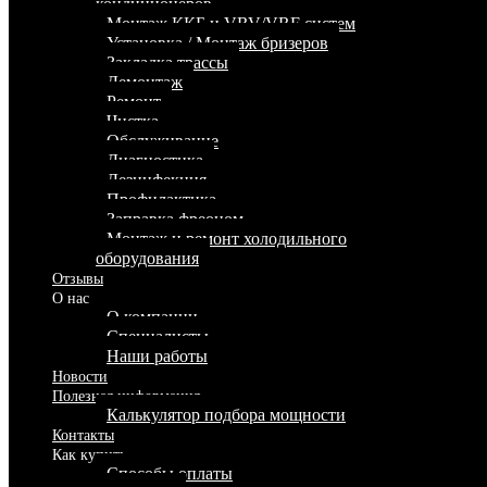
кондиционеров
Монтаж ККБ и VRV/VRF систем
Установка / Монтаж бризеров
Закладка трассы
Демонтаж
Ремонт
Чистка
Обслуживание
Диагностика
Дезинфекция
Профилактика
Заправка фреоном
Монтаж и ремонт холодильного
оборудования
Отзывы
О нас
О компании
Специалисты
Наши работы
Новости
Полезная информация
Калькулятор подбора мощности
Контакты
Как купить
Способы оплаты