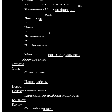
кондиционеров
Монтаж ККБ и VRV/VRF систем
Установка / Монтаж бризеров
Закладка трассы
Демонтаж
Ремонт
Чистка
Обслуживание
Диагностика
Дезинфекция
Профилактика
Заправка фреоном
Монтаж и ремонт холодильного
оборудования
Отзывы
О нас
О компании
Специалисты
Наши работы
Новости
Полезная информация
Калькулятор подбора мощности
Контакты
Как купить
Способы оплаты