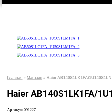
Главная
»
Магазин
»
Haier AB140S1LK1FA/1U140S1L
Haier AB140S1LK1FA/1U
Артикул: 091227