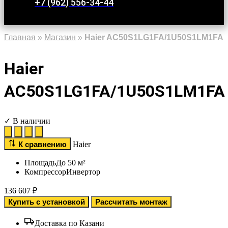
+7 (962) 556-34-44
Главная
»
Магазин
»
Haier AC50S1LG1FA/1U50S1LM1FA
Haier
AC50S1LG1FA/1U50S1LM1FA
✓ В наличии
К сравнению
Haier
Площадь
До 50 м²
Компрессор
Инвертор
136 607
₽
Купить с установкой
Рассчитать монтаж
Доставка по Казани