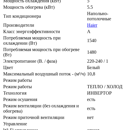
Мощность охлаждения (кВт)
5
Мощность обогрева (кВт)
5.5
Напольно-
Тип кондиционера
потолочные
Производители
Haier
Класс энергоэффективности
A
Потребляемая мощность при
1540
охлаждении (Вт)
Потребляемая мощность при обогреве
1480
(Вт)
Электропитание (В. / фаза)
220-240 / 1
Цвет
Белый
Максимальный воздушный поток - (м³/ч)
10,8
Режим работы
Режим работы
ТЕПЛО / ХОЛОД
Технология
ИНВЕРТОР
Режим осушения
есть
Режим вентиляции (без охлаждения и
есть
обогрева)
Режим приточной вентиляции
нет
Управление