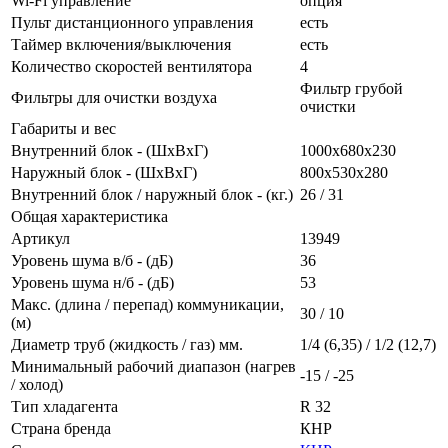
Wi-Fi управление
опция
Пульт дистанционного управления
есть
Таймер включения/выключения
есть
Количество скоростей вентилятора
4
Фильтр грубой
Фильтры для очистки воздуха
очистки
Габариты и вес
Внутренний блок - (ШхВхГ)
1000х680х230
Наружный блок - (ШхВхГ)
800х530х280
Внутренний блок / наружный блок - (кг.)
26 / 31
Общая характеристика
Артикул
13949
Уровень шума в/б - (дБ)
36
Уровень шума н/б - (дБ)
53
Макс. (длина / перепад) коммуникации,
30 / 10
(м)
Диаметр труб (жидкость / газ) мм.
1/4 (6,35) / 1/2 (12,7)
Минимальный рабочий диапазон (нагрев
-15 / -25
/ холод)
Тип хладагента
R 32
Страна бренда
КНР