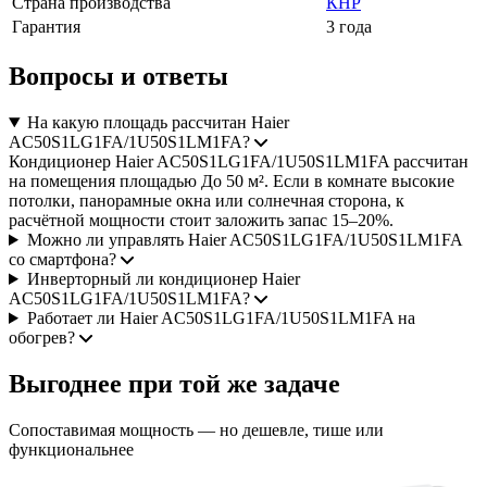
Страна производства
КНР
Гарантия
3 года
Вопросы и ответы
На какую площадь рассчитан Haier
AC50S1LG1FA/1U50S1LM1FA?
Кондиционер Haier AC50S1LG1FA/1U50S1LM1FA рассчитан
на помещения площадью До 50 м². Если в комнате высокие
потолки, панорамные окна или солнечная сторона, к
расчётной мощности стоит заложить запас 15–20%.
Можно ли управлять Haier AC50S1LG1FA/1U50S1LM1FA
со смартфона?
Инверторный ли кондиционер Haier
AC50S1LG1FA/1U50S1LM1FA?
Работает ли Haier AC50S1LG1FA/1U50S1LM1FA на
обогрев?
Выгоднее при той же задаче
Сопоставимая мощность — но дешевле, тише или
функциональнее