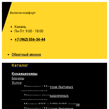
Перейти
к
содержимому
Включи комфорт
Казань
Пн-Пт: 9:00 - 18:00
+7 (962) 556-34-44
Обратный звонок
Каталог
Кондиционеры
Бризеры
Услуги
Установка / Монтаж бытовых
кондиционеров
Установка промышленных
кондиционеров
Монтаж ККБ и VRV/VRF систем
Установка / Монтаж бризеров