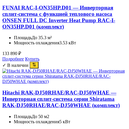
FUNAI RAC-I-ON35HP.D01 — Инверторная
сплит-система с функцией теплового насоса
ONSEN FULL DC Inverter Heat Pump RAC-I-
ON35HP.D01 (комплект)
Площадь
До 35.3 м²
Мощность охлаждения
3.53 кВт
133 890
₽
Подробнее
Купить
✓ В наличии
Hitachi RAK-DJ50RHAE/RAC-DJ50WHAE —
Инверторная сплит-система серии Shiratama
RAK-DJ50RHAE/RAC-DJ50WHAE (комплект)
Площадь
До 50 м2
Мощность охлаждения
5 кВт