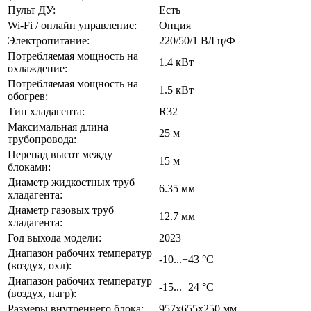
Пульт ДУ:
Есть
Wi-Fi / онлайн управление:
Опция
Электропитание:
220/50/1 В/Гц/Ф
Потребляемая мощность на
1.4 кВт
охлаждение:
Потребляемая мощность на
1.5 кВт
обогрев:
Тип хладагента:
R32
Максимальная длина
25 м
трубопровода:
Перепад высот между
15 м
блоками:
Диаметр жидкостных труб
6.35 мм
хладагента:
Диаметр газовых труб
12.7 мм
хладагента:
Год выхода модели:
2023
Диапазон рабочих температур
-10...+43 °C
(воздух, охл):
Диапазон рабочих температур
-15...+24 °C
(воздух, нагр):
Размеры внутреннего блока:
957x655x250 мм