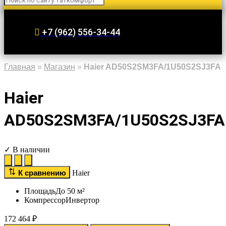
+7 (962) 556-34-44
Главная
»
Магазин
»
Haier AD50S2SM3FA/1U50S2SJ3FA
Haier
AD50S2SM3FA/1U50S2SJ3FA
✓ В наличии
К сравнению
Haier
Площадь
До 50 м²
Компрессор
Инвертор
172 464
₽