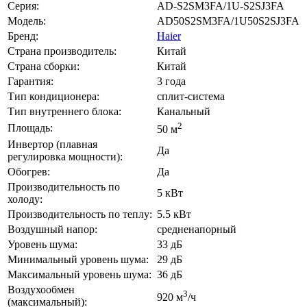
Серия:
AD-S2SM3FA/1U-S2SJ3FA
Модель:
AD50S2SM3FA/1U50S2SJ3FA
Бренд:
Haier
Страна производитель:
Китай
Страна сборки:
Китай
Гарантия:
3 года
Тип кондиционера:
сплит-система
Тип внутреннего блока:
Канальный
2
Площадь:
50 м
Инвертор (плавная
Да
регулировка мощности):
Обогрев:
Да
Производительность по
5 кВт
холоду:
Производительность по теплу:
5.5 кВт
Воздушный напор:
средненапорный
Уровень шума:
33 дБ
Минимальный уровень шума:
29 дБ
Максимальный уровень шума:
36 дБ
Воздухообмен
3
920 м
/ч
(максимальный):