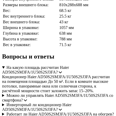
Размеры внешнего блока:
810x288x688 мм
Вес:
68.5 кг
Вес внутреннего блока:
25.5 кг
Вес внешнего блока:
43 кг
Ширина в упаковке:
1057 мм
Глубина в упаковке:
638 мм
Высота в упаковке:
788 мм
Вес в упаковке:
71.5 кг
Вопросы и ответы
На какую площадь рассчитан Haier
AD50S2SM3FA/1U50S2SJ3FA?
Кондиционер Haier AD50S2SM3FA/1U50S2SJ3FA рассчитан
на помещения площадью До 50 м². Если в комнате высокие
потолки, панорамные окна или солнечная сторона, к
расчётной мощности стоит заложить запас 15–20%.
Можно ли управлять Haier AD50S2SM3FA/1U50S2SJ3FA со
смартфона?
Инверторный ли кондиционер Haier
AD50S2SM3FA/1U50S2SJ3FA?
Работает ли Haier AD50S2SM3FA/1U50S2SJ3FA на обогрев?