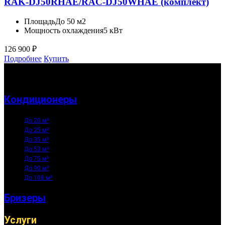
RAK-DJ50RHAE/RAC-DJ50WHAE (комплект)
Площадь
До 50 м2
Мощность охлаждения
5 кВт
126 900
₽
Подробнее
Купить
Кондиционеры
До 20 м²
До 25 м²
До 35 м²
До 53 м²
До 75 м²
До 90 м²
До 108 м²
Бризеры
Услуги