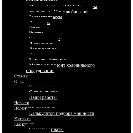
кондиционеров
Монтаж ККБ и VRV/VRF систем
Установка / Монтаж бризеров
Закладка трассы
Демонтаж
Ремонт
Чистка
Обслуживание
Диагностика
Дезинфекция
Профилактика
Заправка фреоном
Монтаж и ремонт холодильного
оборудования
Отзывы
О нас
О компании
Специалисты
Наши работы
Новости
Полезная информация
Калькулятор подбора мощности
Контакты
Как купить
Способы оплаты