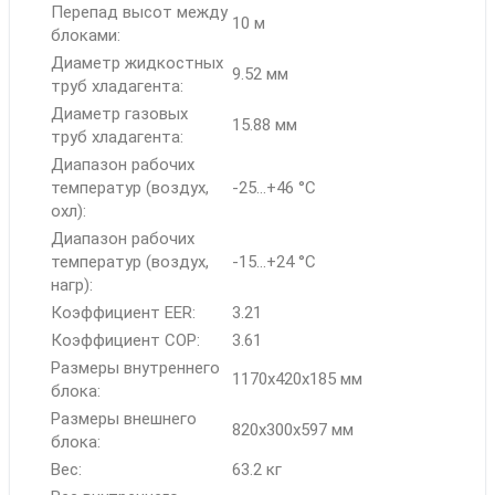
Перепад высот между
10 м
блоками:
Диаметр жидкостных
9.52 мм
труб хладагента:
Диаметр газовых
15.88 мм
труб хладагента:
Диапазон рабочих
температур (воздух,
-25...+46 °C
охл):
Диапазон рабочих
температур (воздух,
-15...+24 °C
нагр):
Коэффициент EER:
3.21
Коэффициент COP:
3.61
Размеры внутреннего
1170x420x185 мм
блока:
Размеры внешнего
820x300x597 мм
блока:
Вес:
63.2 кг