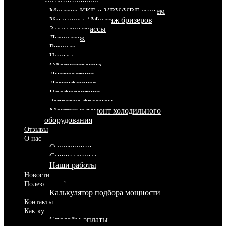
кондиционеров
Монтаж ККБ и VRV/VRF систем
Установка / Монтаж бризеров
Закладка трассы
Демонтаж
Ремонт
Чистка
Обслуживание
Диагностика
Дезинфекция
Профилактика
Заправка фреоном
Монтаж и ремонт холодильного
оборудования
Отзывы
О нас
О компании
Специалисты
Наши работы
Новости
Полезная информация
Калькулятор подбора мощности
Контакты
Как купить
Способы оплаты