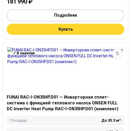
181 990
₽
Подробнее
Купить
✓ В наличии
FUNAI RAC-I-ON35HP.D01 — Инверторная сплит-
система с функцией теплового насоса ONSEN FULL
DC Inverter Heat Pump RAC-I-ON35HP.D01 (комплект)
Площадь
До 35.3 м²