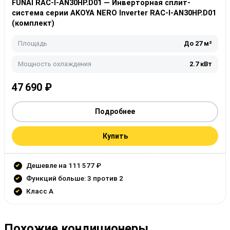
FUNAI RAC-I-AN30HP.D01 — Инверторная сплит-
система серии AKOYA NERO Inverter RAC-I-AN30HP.D01
(комплект)
Площадь
До 27 м²
Мощность охлаждения
2.7 кВт
47 690
₽
Подробнее
Купить
Дешевле на 111 577 ₽
Функций больше: 3 против 2
Класс A
Похожие кондиционеры