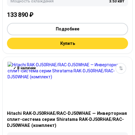
Мощность охлаждения
3.53 кВт
133 890
₽
Подробнее
Купить
✓ В наличии
Hitachi RAK-DJ50RHAE/RAC-DJ50WHAE — Инверторная
сплит-система серии Shiratama RAK-DJ50RHAE/RAC-
DJ50WHAE (комплект)