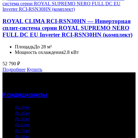
ROYAL CLIMA RCI-RSN30HN — Инверторная
сплит-система серии ROYAL SUPREMO NERO
FULL DC EU Inverter RCI-RSN30HN (комплект)
Площадь
До 28 м²
Мощность охлаждения
2.8 кВт
52 790
₽
Подробнее
Купить
Кондиционеры
До 20 м²
До 25 м²
До 35 м²
До 53 м²
До 75 м²
До 90 м²