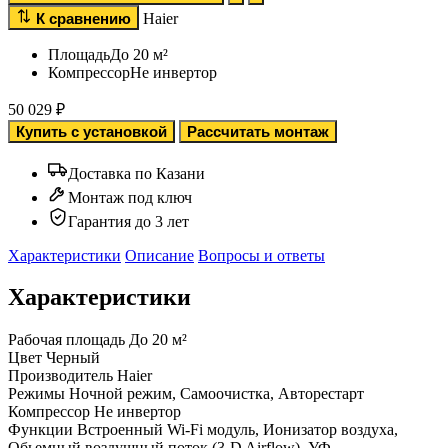
К сравнению
Haier
Площадь
До 20 м²
Компрессор
Не инвертор
50 029
₽
Купить с установкой
Рассчитать монтаж
Доставка по Казани
Монтаж под ключ
Гарантия до 3 лет
Характеристики
Описание
Вопросы и ответы
Характеристики
Рабочая площадь
До 20 м²
Цвет
Черный
Производитель
Haier
Режимы
Ночной режим, Самоочистка, Авторестарт
Компрессор
Не инвертор
Функции
Встроенный Wi-Fi модуль, Ионизатор воздуха,
Обьемный воздушный поток (3-D Airflow), УФ-