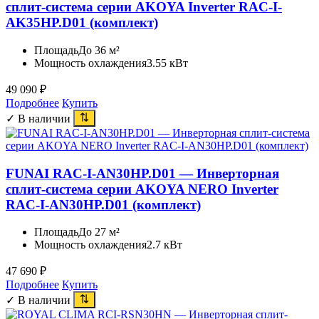
сплит-система серии AKOYA Inverter RAC-I-
AK35HP.D01 (комплект)
Площадь
До 36 м²
Мощность охлаждения
3.55 кВт
49 090
₽
Подробнее
Купить
✓ В наличии
FUNAI RAC-I-AN30HP.D01 — Инверторная
сплит-система серии AKOYA NERO Inverter
RAC-I-AN30HP.D01 (комплект)
Площадь
До 27 м²
Мощность охлаждения
2.7 кВт
47 690
₽
Подробнее
Купить
✓ В наличии