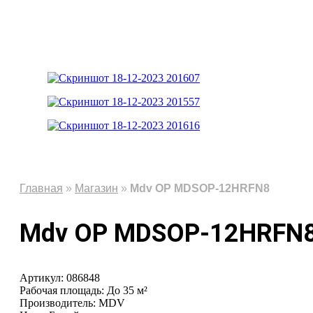
Главная
»
Магазин
»
Mdv OP MDSOP-12HRFN8
Mdv OP MDSOP-12HRFN
Артикул: 086848
Рабочая площадь: До 35 м²
Производитель: MDV