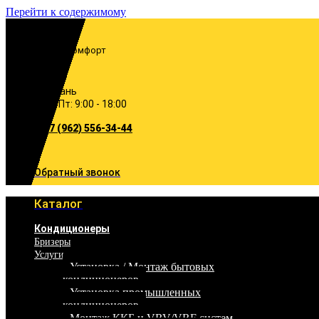
Перейти к содержимому
Включи комфорт
Казань
Пн-Пт: 9:00 - 18:00
+7 (962) 556-34-44
Обратный звонок
Каталог
Кондиционеры
Бризеры
Услуги
Установка / Монтаж бытовых
кондиционеров
Установка промышленных
кондиционеров
Монтаж ККБ и VRV/VRF систем