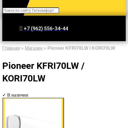
Search
+7 (962) 556-34-44
Главная
»
Магазин
»
Pioneer KFRI70LW / KORI70LW
Pioneer KFRI70LW /
KORI70LW
✓ В наличии