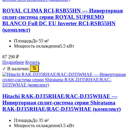
ROYAL CLIMA RCI-RSB55HN — Инверторная
сплит-система серии ROYAL SUPREMO
BLANCO Full DC EU Inverter RCI-RSB55HN
(комплект)
Площадь
До 55 м²
Мощность охлаждения
5.5 кВт
87 290
₽
Подробнее
Купить
✓ В наличии
Hitachi RAK-DJ35RHAE/RAC-DJ35WHAE —
Инверторная сплит-система серии Shiratama
RAK-DJ35RHAE/RAC-DJ35WHAE (комплект)
Площадь
До 35 м²
Мощность охлаждения
3.5 кВт