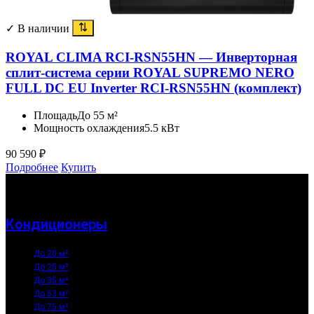
✓ В наличии
ROYAL CLIMA RCI-RSN55HN — Инверторная
сплит-система серии ROYAL SUPREMO NERO
FULL DC EU Inverter RCI-RSN55HN (комплект)
Площадь
До 55 м²
Мощность охлаждения
5.5 кВт
90 590
₽
Подробнее
Купить
Кондиционеры
До 20 м²
До 25 м²
До 35 м²
До 53 м²
До 75 м²