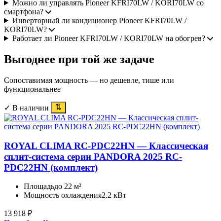
Можно ли управлять Pioneer KFRI70LW / KORI70LW со
смартфона?
Инверторный ли кондиционер Pioneer KFRI70LW /
KORI70LW?
Работает ли Pioneer KFRI70LW / KORI70LW на обогрев?
Выгоднее при той же задаче
Сопоставимая мощность — но дешевле, тише или
функциональнее
✓ В наличии
ROYAL CLIMA RC-PDC22HN — Классическая
сплит-система серии PANDORA 2025 RC-
PDC22HN (комплект)
Площадь
до 22 м²
Мощность охлаждения
2.2 кВт
13 918
₽