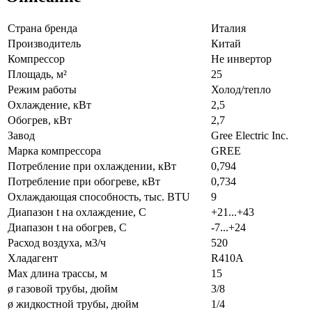
Страна бренда
Италия
Производитель
Китай
Компрессор
Не инвертор
Площадь, м²
25
Режим работы
Холод/тепло
Охлаждение, кВт
2,5
Обогрев, кВт
2,7
Завод
Gree Electric Inc.
Марка компрессора
GREE
Потребление при охлаждении, кВт
0,794
Потребление при обогреве, кВт
0,734
Охлаждающая способность, тыс. BTU
9
Диапазон t на охлаждение, С
+21...+43
Диапазон t на обогрев, С
-7...+24
Расход воздуха, м3/ч
520
Хладагент
R410A
Max длина трассы, м
15
ø газовой трубы, дюйм
3/8
ø жидкостной трубы, дюйм
1/4