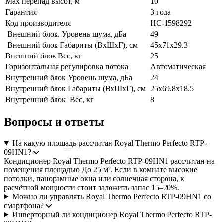
Max перепад высот, м
10
Гарантия
3 года
Код производителя
НС-1598292
Внешний блок. Уровень шума, дБа
49
Внешний блок Габариты (ВхШхГ), см
45x71x29.3
Внешний блок Вес, кг
25
Горизонтальная регулировка потока
Автоматическая
Внутренний блок Уровень шума, дБа
24
Внутренний блок Габариты (ВхШхГ), см
25х69.8х18.5
Внутренний блок Вес, кг
8
Вопросы и ответы
На какую площадь рассчитан Royal Thermo Perfecto RTP-
09HN1?
Кондиционер Royal Thermo Perfecto RTP-09HN1 рассчитан на
помещения площадью До 25 м². Если в комнате высокие
потолки, панорамные окна или солнечная сторона, к
расчётной мощности стоит заложить запас 15–20%.
Можно ли управлять Royal Thermo Perfecto RTP-09HN1 со
смартфона?
Инверторный ли кондиционер Royal Thermo Perfecto RTP-