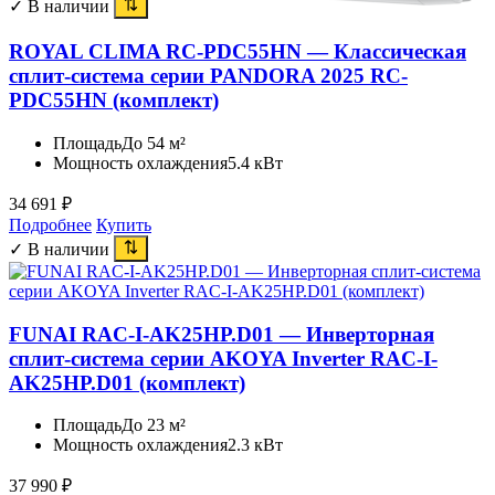
✓ В наличии
ROYAL CLIMA RC-PDC55HN — Классическая
сплит-система серии PANDORA 2025 RC-
PDC55HN (комплект)
Площадь
До 54 м²
Мощность охлаждения
5.4 кВт
34 691
₽
Подробнее
Купить
✓ В наличии
FUNAI RAC-I-AK25HP.D01 — Инверторная
сплит-система серии AKOYA Inverter RAC-I-
AK25HP.D01 (комплект)
Площадь
До 23 м²
Мощность охлаждения
2.3 кВт
37 990
₽