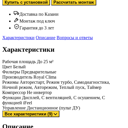
Купить с установкой
Рассчитать монтаж
Доставка по Казани
Монтаж под ключ
Гарантия до 3 лет
Характеристики
Описание
Вопросы и ответы
Характеристики
Рабочая площадь
До 25 м²
Цвет
Белый
Фильтры
Предварительные
Производитель
Royal Clima
Режимы
Авторестарт, Режим турбо, Самодиагностика,
Ночной режим, Авторежим, Теплый пуск, Таймер
Компрессор
Не инвертор
Функции
Дисплей, С вентиляцией, С осушением, С
функцией iFeel
Управление
Дистанционное (пульт ДУ)
Все характеристики (9)
Описание