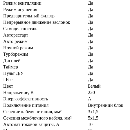
Режим вентиляции
Да
Режим осушения
Да
Предварительный фильтр
Да
Непрерывное движение заслонок
Да
Самодиагностика
Да
Авторестарт
Да
Авто режим
Да
Ночной режим
Да
Турборежим
Да
Дисплей
Да
Таймер
Да
Пульт Д/У
Да
I Feel
Да
Цвет
Белый
Напряжение, В
220
Энергоэффективность
А
Подключение питания
Внутренний блок
Сечение кабеля питания, мм²
3х1,5
Сечения межблочного кабеля, мм²
5х1,5
Автомат токовой защиты, А
10