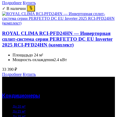
Подробнее
Купить
✓ В наличии
ROYAL CLIMA RCI-PFD24HN — Инверторная
сплит-система серии PERFETTO DC EU Inverter
2025 RCI-PFD24HN (комплект)
Площадь
до 24 м²
Мощность охлаждения
2.4 кВт
33 390
₽
Подробнее
Купить
Кондиционеры
До 20 м²
До 25 м²
До 35 м²