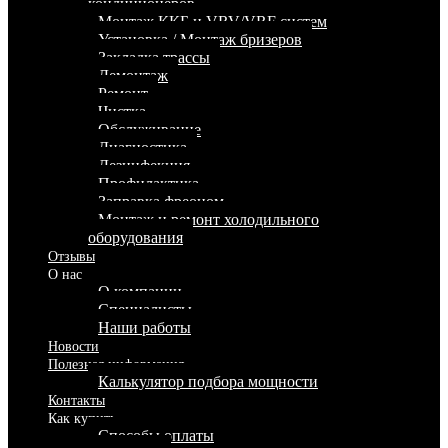
кондиционеров
Монтаж ККБ и VRV/VRF систем
Установка / Монтаж бризеров
Закладка трассы
Демонтаж
Ремонт
Чистка
Обслуживание
Диагностика
Дезинфекция
Профилактика
Заправка фреоном
Монтаж и ремонт холодильного
оборудования
Отзывы
О нас
О компании
Специалисты
Наши работы
Новости
Полезная информация
Калькулятор подбора мощности
Контакты
Как купить
Способы оплаты