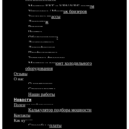
кондиционеров
Монтаж ККБ и VRV/VRF систем
Установка / Монтаж бризеров
Закладка трассы
Демонтаж
Ремонт
Чистка
Обслуживание
Диагностика
Дезинфекция
Профилактика
Заправка фреоном
Монтаж и ремонт холодильного
оборудования
Отзывы
О нас
О компании
Специалисты
Наши работы
Новости
Полезная информация
Калькулятор подбора мощности
Контакты
Как купить
Способы оплаты