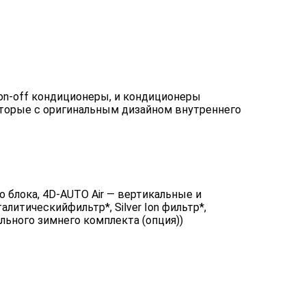
on-off кондиционеры, и кондиционеры
торые с оригинальным дизайном внутреннего
 блока, 4D-AUTO Air — вертикальные и
алитическийфильтр*, Silver Ion фильтр*,
ельного зимнего комплекта (опция))