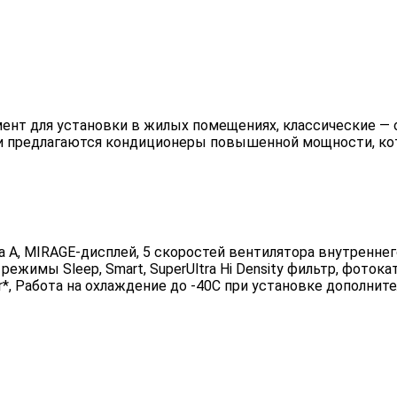
нт для установки в жилых помещениях, классические — 
и предлагаются кондиционеры повышенной мощности, ко
А, MIRAGE-дисплей, 5 скоростей вентилятора внутреннего
ежимы Sleep, Smart, SuperUltra Hi Density фильтр, фотокат
or*, Работа на охлаждение до -40С при установке дополнит