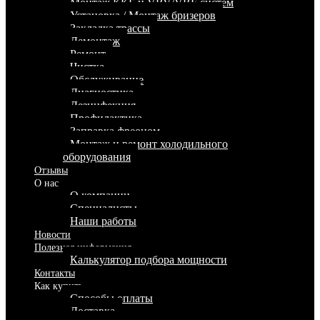
Монтаж ККБ и VRV/VRF систем
Установка / Монтаж бризеров
Закладка трассы
Демонтаж
Ремонт
Чистка
Обслуживание
Диагностика
Дезинфекция
Профилактика
Заправка фреоном
Монтаж и ремонт холодильного
оборудования
Отзывы
О нас
О компании
Специалисты
Наши работы
Новости
Полезная информация
Калькулятор подбора мощности
Контакты
Как купить
Способы оплаты
Доставка