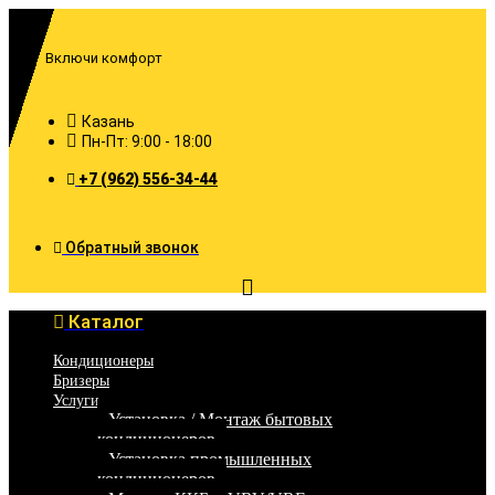
Перейти
к
содержимому
Включи комфорт
Казань
Пн-Пт: 9:00 - 18:00
+7 (962) 556-34-44
Обратный звонок
Каталог
Кондиционеры
Бризеры
Услуги
Установка / Монтаж бытовых
кондиционеров
Установка промышленных
кондиционеров