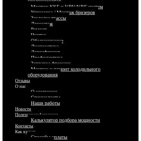
кондиционеров
Монтаж ККБ и VRV/VRF систем
Установка / Монтаж бризеров
Закладка трассы
Демонтаж
Ремонт
Чистка
Обслуживание
Диагностика
Дезинфекция
Профилактика
Заправка фреоном
Монтаж и ремонт холодильного
оборудования
Отзывы
О нас
О компании
Специалисты
Наши работы
Новости
Полезная информация
Калькулятор подбора мощности
Контакты
Как купить
Способы оплаты