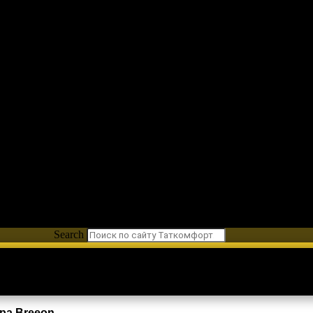
Search
ра Breeon