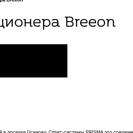
ционера Breeon
й в поселке Осиново. Сплит-системы PRISMA это совре