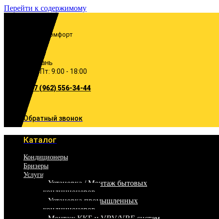
Перейти к содержимому
Включи комфорт
Казань
Пн-Пт: 9:00 - 18:00
+7 (962) 556-34-44
Обратный звонок
Каталог
Кондиционеры
Бризеры
Услуги
Установка / Монтаж бытовых
кондиционеров
Установка промышленных
кондиционеров
Монтаж ККБ и VRV/VRF систем