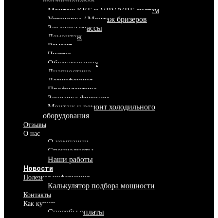
кондиционеров
Монтаж ККБ и VRV/VRF систем
Установка / Монтаж бризеров
Закладка трассы
Демонтаж
Ремонт
Чистка
Обслуживание
Диагностика
Дезинфекция
Профилактика
Заправка фреоном
Монтаж и ремонт холодильного
оборудования
Отзывы
О нас
О компании
Специалисты
Наши работы
Новости
Полезная информация
Калькулятор подбора мощности
Контакты
Как купить
Способы оплаты