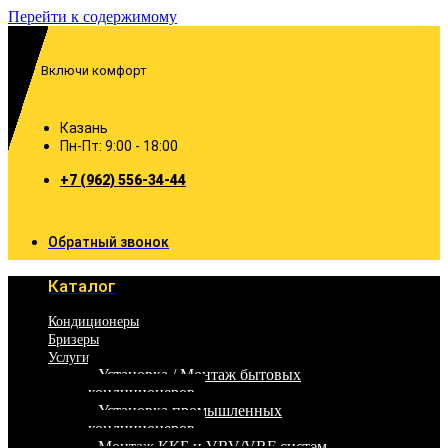
Перейти к содержимому
Включи комфорт
Казань
Пн-Пт: 9:00 - 18:00
+7 (962) 556-34-44
Обратный звонок
Каталог
Кондиционеры
Бризеры
Услуги
Установка / Монтаж бытовых
кондиционеров
Установка промышленных
кондиционеров
Монтаж ККБ и VRV/VRF систем