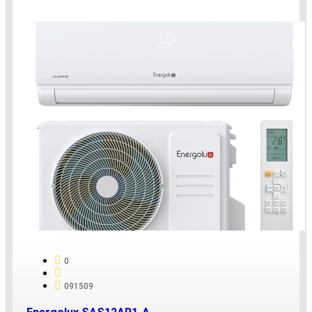
0
091509